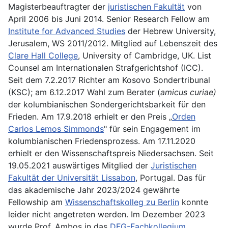
Magisterbeauftragter der
juristischen Fakultät
von
April 2006 bis Juni 2014. Senior Research Fellow am
Institute for Advanced Studies
der Hebrew University,
Jerusalem, WS 2011/2012. Mitglied auf Lebenszeit des
Clare Hall College
, University of Cambridge, UK. List
Counsel am Internationalen Strafgerichtshof (ICC).
Seit dem 7.2.2017 Richter am Kosovo Sondertribunal
(KSC); am 6.12.2017 Wahl zum Berater (
amicus curiae)
der kolumbianischen Sondergerichtsbarkeit für den
Frieden. Am 17.9.2018 erhielt er den Preis „
Orden
Carlos Lemos Simmonds
" für sein Engagement im
kolumbianischen Friedensprozess. Am 17.11.2020
erhielt er den Wissenschaftspreis Niedersachsen. Seit
19.05.2021 auswärtiges Mitglied der
Juristischen
Fakultät der Universität Lissabon
, Portugal. Das für
das akademische Jahr 2023/2024 gewährte
Fellowship am
Wissenschaftskolleg zu Berlin
konnte
leider nicht angetreten werden. Im Dezember 2023
wurde Prof. Ambos in das
DFG-Fachkollegium